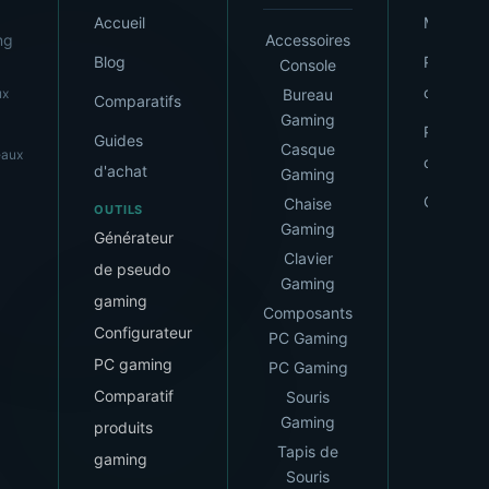
Accueil
Mentions
ng
Accessoires
Blog
Politique
Console
confident
ux
Bureau
Comparatifs
Gaming
Politique
Guides
Casque
eaux
cookies
d'achat
Gaming
Contact
Chaise
OUTILS
Gaming
Générateur
Clavier
de pseudo
Gaming
gaming
Composants
Configurateur
PC Gaming
PC gaming
PC Gaming
Comparatif
Souris
Gaming
produits
Tapis de
gaming
Souris