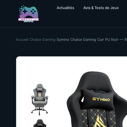
Actualités
Avis & Tests de Jeux
Accueil
›
Chaise Gaming
›
Symino Chaise Gaming Cuir PU Noir — R