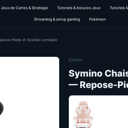
Jeux de Cartes & Stratégie
Tutoriels & Astuces Jeux
Tutoriels 
Streaming & setup gaming
Pokémon
epose-Pieds et Soutien Lombaire
Symino
Symino Chais
— Repose-Pie