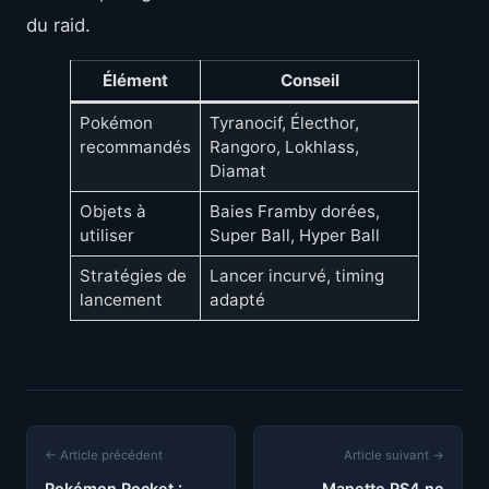
du raid.
Élément
Conseil
Pokémon
Tyranocif, Électhor,
recommandés
Rangoro, Lokhlass,
Diamat
Objets à
Baies Framby dorées,
utiliser
Super Ball, Hyper Ball
Stratégies de
Lancer incurvé, timing
lancement
adapté
← Article précédent
Article suivant →
Pokémon Pocket :
Manette PS4 ne