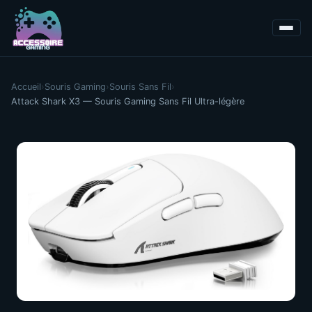
Accueil
›
Souris Gaming
›
Souris Sans Fil
›
Attack Shark X3 — Souris Gaming Sans Fil Ultra-légère