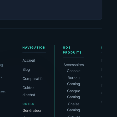
NAVIGATION
NOS
INFORM
PRODUITS
Accueil
Mentions
ng
Accessoires
Blog
Politique
Console
confident
ux
Bureau
Comparatifs
Gaming
Politique
Guides
Casque
eaux
cookies
d'achat
Gaming
Contact
Chaise
OUTILS
Gaming
Générateur
Clavier