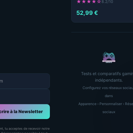
★★★★☆
8.2/10
52,99 €
Tests et comparatifs gami
indépendants.
Configurez vos réseaux socia
dans
Apparence › Personnaliser › Rés
crire à la Newsletter
sociaux
ant, tu acceptes de recevoir notre