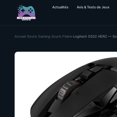
Actualités
Avis & Tests de Jeux
Accueil
›
Souris Gaming
›
Souris Filaire
›
Logitech G502 HERO — Sou