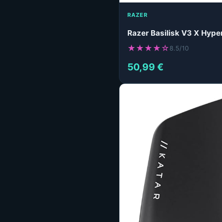
RAZER
Razer Basilisk V3 X Hype
★★★★☆
8.5/10
50,99 €