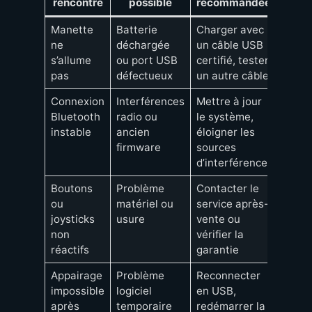
rencontré
possible
recommandée
Manette
Batterie
Charger avec
ne
déchargée
un câble USB
s’allume
ou port USB
certifié, tester
pas
défectueux
un autre câble
Connexion
Interférences
Mettre à jour
Bluetooth
radio ou
le système,
instable
ancien
éloigner les
firmware
sources
d’interférence
Boutons
Problème
Contacter le
ou
matériel ou
service après-
joysticks
usure
vente ou
non
vérifier la
réactifs
garantie
Appairage
Problème
Reconnecter
impossible
logiciel
en USB,
après
temporaire
redémarrer la