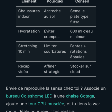
Élément
Pourquoi
Conseil
Chaussures
Accroche
Semelle
indoor
au sol
plate type
futsal
Hydratation
Éviter
600 ml d’eau
crampes
minimum
Stretching
Limiter
Fentes +
10 min
courbatures
rotations
épaules
Recap
Affiner
Stocker sur
vidéo
stratégie
cloud
Envie de reproduire la sensa chez toi ? Associe un
bureau Coleshome LED
à une
chaise Gotaga
,
ajoute une
tour CPU musclée
, et tu tiens la war-
room idéale pour revoir tes replays.