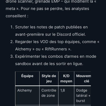
drone scanner, grenade EMP – qui modifient la «
meta ». Pour ne pas se perdre, les analystes
conseillent :
Scruter les notes de patch publiées en
avant-première sur le Discord officiel.
Regarder les VOD des top équipes, comme «
Alchemy » ou « RiftRunners ».
Expérimenter les combos d’armes en mode
sandbox avant de les sortir en ligue.
Équipe
Style de
K/D
Mouvement
jeu
moyen
clé
Alchemy
Contrôle
1,8
Dodge
de zone
latéral +
burst