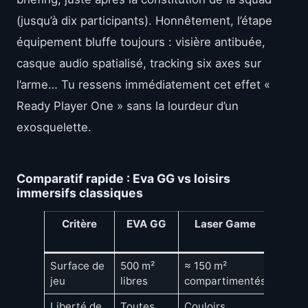
(jusqu’à dix participants). Honnêtement, l’étape
équipement bluffe toujours : visière antibuée,
casque audio spatialisé, tracking six axes sur
l’arme… Tu ressens immédiatement cet effet «
Ready Player One » sans la lourdeur d’un
exosquelette.
Comparatif rapide : Eva GG vs loisirs
immersifs classiques
Critère
EVA GG
Laser Game
Arca
stat
Surface de
500 m²
≈ 150 m²
Cabin
jeu
libres
compartimentés
indivi
Liberté de
Toutes
Couloirs
Stati