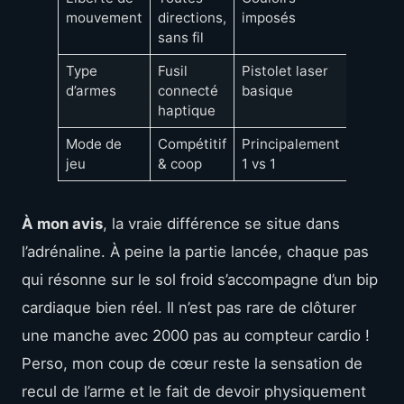
mouvement
directions,
imposés
debout
sans fil
Type
Fusil
Pistolet laser
Manet
d’armes
connecté
basique
VR
haptique
Mode de
Compétitif
Principalement
Solo
jeu
& coop
1 vs 1
scéna
À mon avis
, la vraie différence se situe dans
l’adrénaline. À peine la partie lancée, chaque pas
qui résonne sur le sol froid s’accompagne d’un bip
cardiaque bien réel. Il n’est pas rare de clôturer
une manche avec 2000 pas au compteur cardio !
Perso, mon coup de cœur reste la sensation de
recul de l’arme et le fait de devoir physiquement