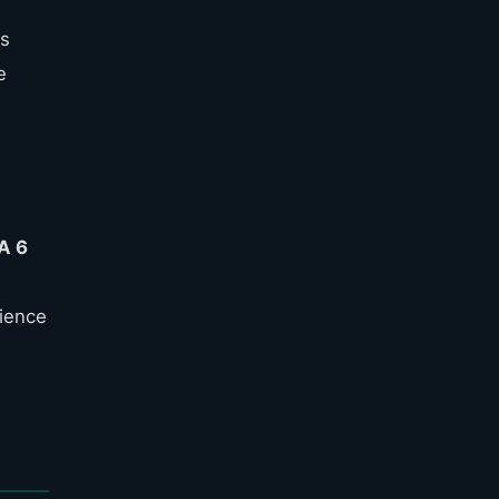
rs
e
A 6
rience