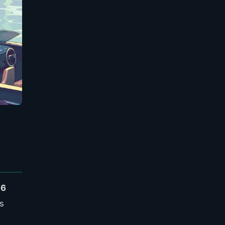
26
es