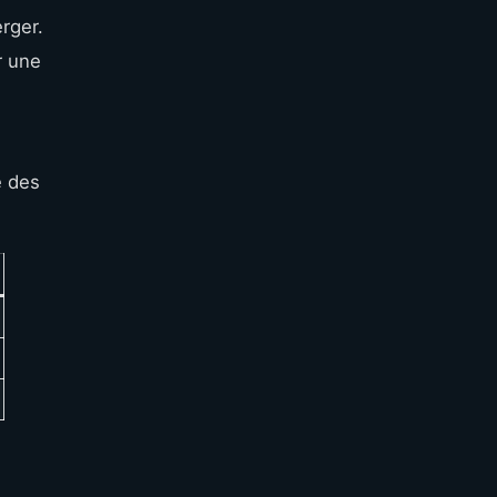
rger.
r une
e des