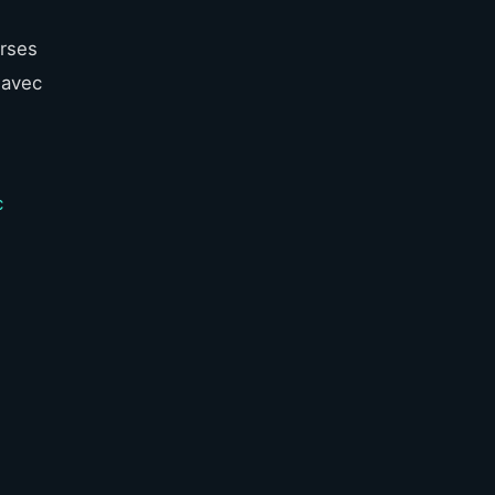
erses
 avec
c