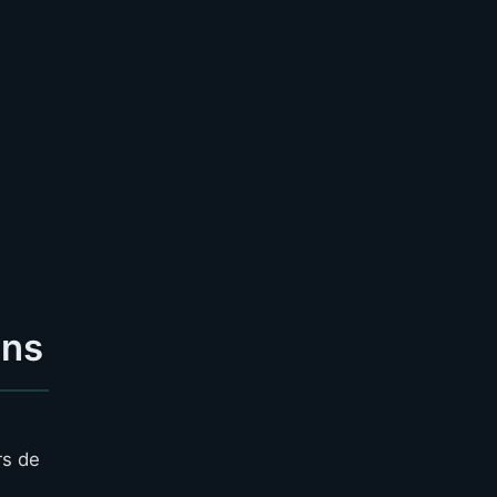
ons
rs de