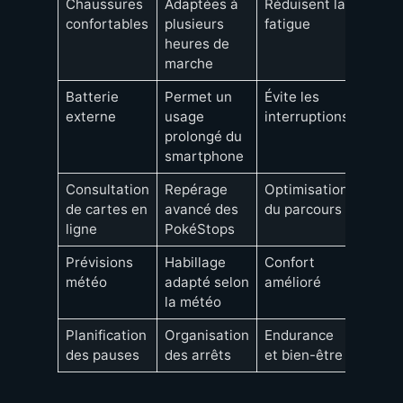
Chaussures
Adaptées à
Réduisent la
confortables
plusieurs
fatigue
heures de
marche
Batterie
Permet un
Évite les
externe
usage
interruptions
prolongé du
smartphone
Consultation
Repérage
Optimisation
de cartes en
avancé des
du parcours
ligne
PokéStops
Prévisions
Habillage
Confort
météo
adapté selon
amélioré
la météo
Planification
Organisation
Endurance
des pauses
des arrêts
et bien-être