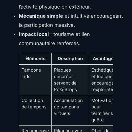
l’activité physique en extérieur.
Mécanique simple
et intuitive encourageant
la participation massive.
Impact local
: tourisme et lien
communautaire renforcés.
Éléments
Description
Avantages
Tampons
Plaques
Esthétique
Lids
décorées
et ludique,
servant de
encourage
PokéStops
l’exploration
Collection
Accumulation
Motivation
de tampons
de tampons
pour
virtuels
terminer la
quête
Récompense
Pikachu avec
Objet de