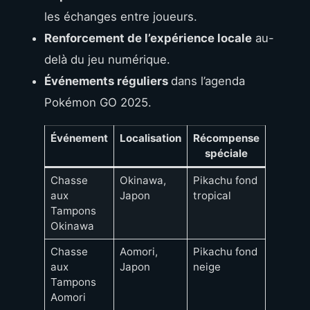
les échanges entre joueurs.
Renforcement de l’expérience locale
au-
delà du jeu numérique.
Événements réguliers
dans l’agenda
Pokémon GO 2025.
Événement
Localisation
Récompense
Im
spéciale
commun
Chasse
Okinawa,
Pikachu fond
Rassem
aux
Japon
tropical
et part
Tampons
Okinawa
Chasse
Aomori,
Pikachu fond
Découve
aux
Japon
neige
échang
Tampons
Aomori