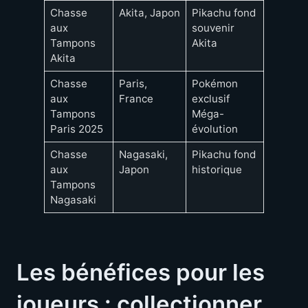
Chasse
Akita, Japon
Pikachu fond
Immers
aux
souvenir
culturel
Tampons
Akita
Akita
Chasse
Paris,
Pokémon
Activité
aux
France
exclusif
familial
Tampons
Méga-
tourist
Paris 2025
évolution
Chasse
Nagasaki,
Pikachu fond
Patrimo
aux
Japon
historique
commun
Tampons
Nagasaki
Les bénéfices pour les
joueurs : collectionner