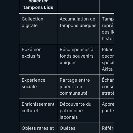
collecter
tampons Lids
Collection
Accumulation de
Tampons
digitale
tampons uniques
représentant
des lieux
historiques
Pokémon
Récompenses à
Pikachu avec
exclusifs
fonds souvenirs
décoration
uniques
spécifique à
Akita
Expérience
Partage entre
Échanges de
sociale
joueurs en
conseils et
communauté
stratégies
Enrichissement
Découverte du
Apprentissage
culturel
patrimoine
par le jeu
japonais
Objets rares et
Quêtes
Références à