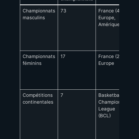
Championnats
73
France (4),
20 e
masculins
Europe,
lice
Amérique
offic
avec
focu
Fran
Championnats
17
France (2),
Enc
féminins
Europe
la di
et la
comp
fémi
Compétitions
7
Basketball
BCL
continentales
Champions
disp
League
pour
(BCL)
prem
fois
lice
offic