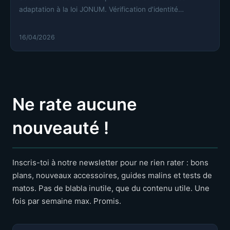
français à partir de mai
adaptation à la loi JONUM. Vérification d'identité
obligatoire, fin du cash…
2026
16/04/2026
Ne rate aucune
nouveauté !
Inscris-toi à notre newsletter pour ne rien rater : bons
plans, nouveaux accessoires, guides malins et tests de
matos. Pas de blabla inutile, que du contenu utile. Une
fois par semaine max. Promis.